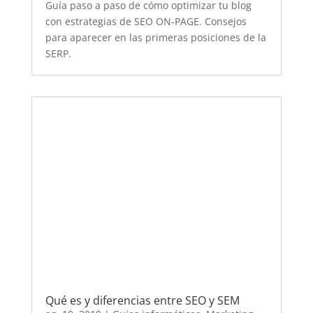
Qué es y diferencias entre SEO y SEM
ag. 19, 2019
|
Guías informáticas
,
Marketing
digital
Cuáles son las diferencias entre SEO y SEM.
Cuál es mejor y cómo llevar a cabo la
estrategia de márqueting digital para tu
negocio.