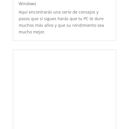
Windows
Aquí encontrarás una serie de consejos y
pasos que si sigues harás que tu PC te dure
muchos más años y que su rendimiento sea
mucho mejor.
Qué hacer cuando se moja el ordenador
o el móvil
febr. 26, 2020
|
Apple
,
Guías informáticas
,
Windows
Qué hacer paso a paso para proteger tu
ordenador o móvil cuando se moja y no
enciende. Actúa rápido y salvarás tu
dispositivo