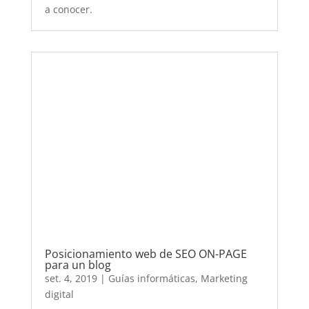
Posicionamiento web de SEO ON-PAGE
para un blog
set. 4, 2019
|
Guías informáticas
,
Marketing
digital
Guía paso a paso de cómo optimizar tu blog
con estrategias de SEO ON-PAGE. Consejos
para aparecer en las primeras posiciones de la
SERP.