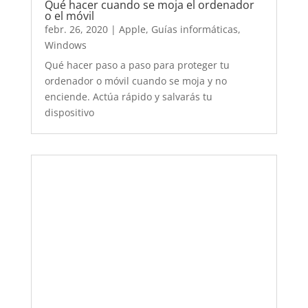
Consejos para aumentar y hacer durar la
batería de tu teléfono móvil
febr. 11, 2020
|
Apple
,
Guías informáticas
,
Windows
Aquí tienes una lista de los consejos que te
ayudarán a optimizar la batería del teléfono
móvil y que harán que te dure muchos años.