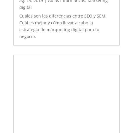
Cómo hacer un buen mantenimiento del
ordenador
juny 5, 2019
|
Apple
,
Guías informáticas
,
Windows
Te damos los mejores consejos y tareas a
seguir para el mantenimiento de tu ordenador.
Cuídalo, porque tu equipo informático también
necesita unos cuidados.