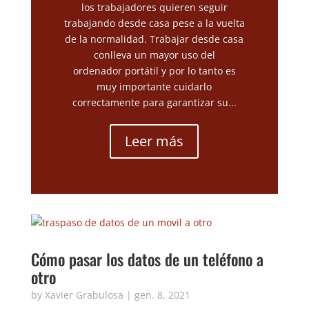
los trabajadores quieren seguir
trabajando desde casa pese a la vuelta
de la normalidad. Trabajar desde casa
conlleva un mayor uso del
ordenador portátil y por lo tanto es
muy importante cuidarlo
correctamente para garantizar su...
Leer más
Cómo pasar los datos de un teléfono a
otro
by
Xavier Grabulosa
|
gen. 8, 2021