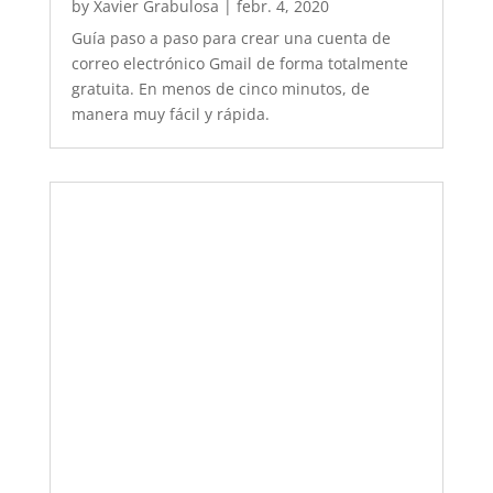
by
Xavier Grabulosa
|
febr. 4, 2020
Guía paso a paso para crear una cuenta de
correo electrónico Gmail de forma totalmente
gratuita. En menos de cinco minutos, de
manera muy fácil y rápida.
Qué es un disco duro SSD y qué ventajas
tiene respecto el disco duro HDD
by
Xavier Grabulosa
|
gen. 17, 2020
En este post te contamos qué es un disco duro
SSD, porqué es mejor que un disco duro HDD
convencional y qué lo hace ser más eficiente.