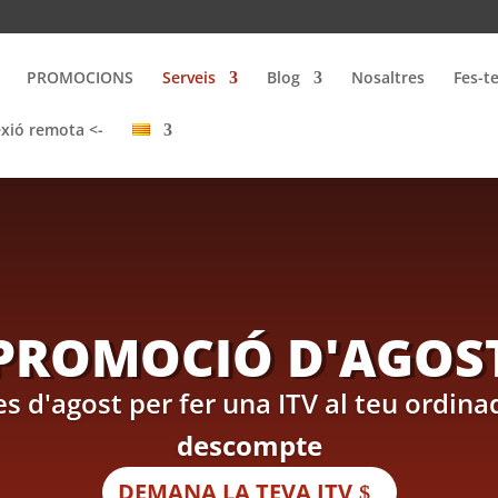
PROMOCIONS
Serveis
Blog
Nosaltres
Fes-t
xió remota <-
PROMOCIÓ D'AGOS
s d'agost per fer una ITV al teu ordi
descompte
DEMANA LA TEVA ITV