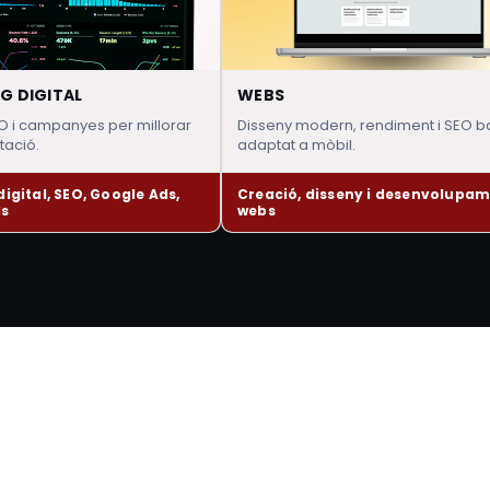
G DIGITAL
WEBS
EO i campanyes per millorar
Disseny modern, rendiment i SEO b
ptació.
adaptat a mòbil.
igital, SEO, Google Ads,
Creació, disseny i desenvolupam
ls
webs
Líder
—