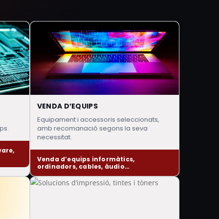
VENDA D’EQUIPS
Equipament i accessoris seleccionats,
ps.
amb recomanació segons la seva
necessitat.
ware,
Venda d’equips informàtics,
ordinadors, cables, àudio…