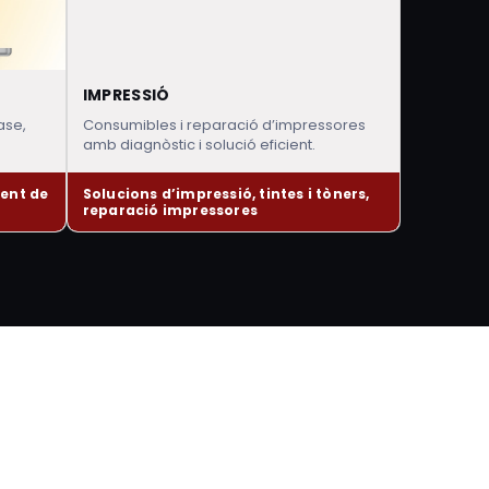
IMPRESSIÓ
ase,
Consumibles i reparació d’impressores
amb diagnòstic i solució eficient.
ent de
Solucions d’impressió, tintes i tòners,
reparació impressores
s en Serveis Informàtics