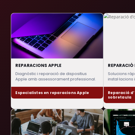
REPARACIONS APPLE
REPARACIÓ 
Diagnòstic i reparació de dispositius
Solucions ràp
Apple amb assessorament professional.
instal·lacions 
Especialistes en reparacions Apple
Reparació d’
sobretaula