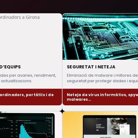
D’EQUIPS
SEGURETAT I NETEJA
ides per avaries, rendiment,
Eliminació de malware i millores de
i actualitzacions.
seguretat per protegir dades i equi
ordinadors, portàtils i de
Neteja de virus informàtics, spy
malwares…