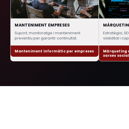
MANTENIMENT EMPRESES
MÀRQUETIN
Suport, monitoratge i manteniment
Estratègia, S
preventiu per garantir continuïtat.
visibilitat i ca
Manteniment informàtic per empreses
Màrqueting d
xarxes socia