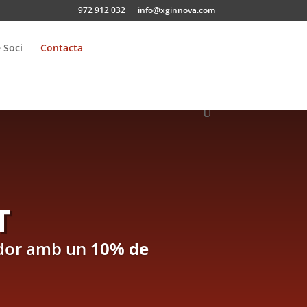
972 912 032
info@xginnova.com
e Soci
Contacta
T
nador amb un
10% de