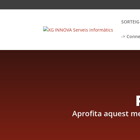
SORTEIG
-> Conne
Aprofita aquest me