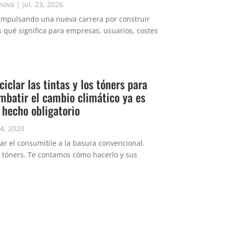
nova
|
jul. 23, 2026
tá impulsando una nueva carrera por construir
 qué significa para empresas, usuarios, costes
ciclar las tintas y los tóners para
mbatir el cambio climático ya es
 hecho obligatorio
24, 2020
rar el consumible a la basura convencional.
os tóners. Te contamos cómo hacerlo y sus