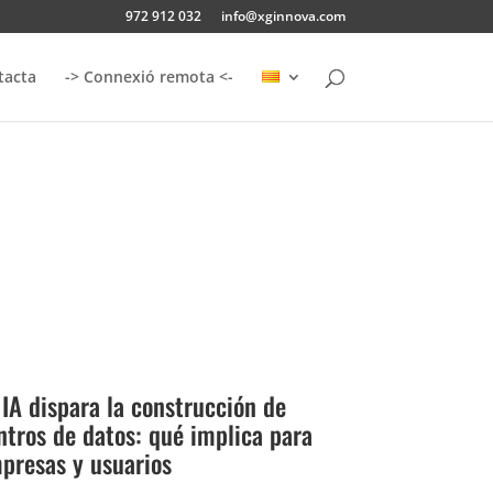
972 912 032
info@xginnova.com
tacta
-> Connexió remota <-
 IA dispara la construcción de
ntros de datos: qué implica para
presas y usuarios