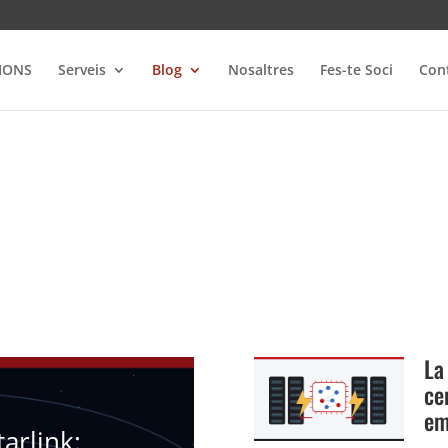
IONS
Serveis
Blog
Nosaltres
Fes-te Soci
Con
La
ce
em
arlink: