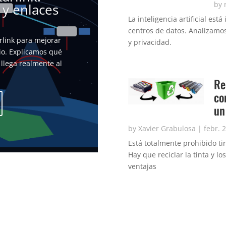
by
 y enlaces
La inteligencia artificial es
centros de datos. Analizamos
rlink para mejorar
y privacidad.
io. Explicamos qué
 llega realmente al
Re
co
un
by
Xavier Grabulosa
|
febr. 
Está totalmente prohibido ti
Hay que reciclar la tinta y l
ventajas