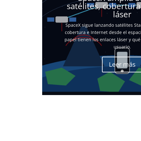
satélites, cobertura
láser
SpaceX sigue lanzando satélites Sta
cobertura e Internet desde el espac
papel tienen los enlaces láser y qué
usuario.
Leer más