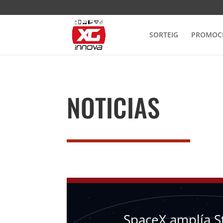
SORTEIG
PROMOC
NOTICIAS
SpaceX amplía St