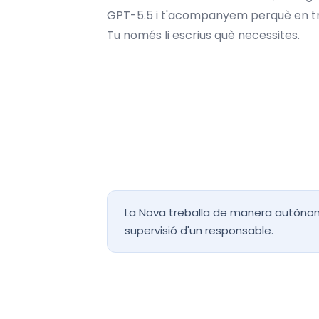
GPT-5.5 i t'acompanyem perquè en treg
Tu només li escrius què necessites.
Sempre disponible
Feines programades i recordatori
La Nova treballa de manera autòno
supervisió d'un responsable.