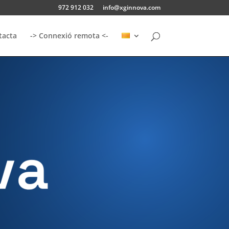
972 912 032
info@xginnova.com
tacta
-> Connexió remota <-