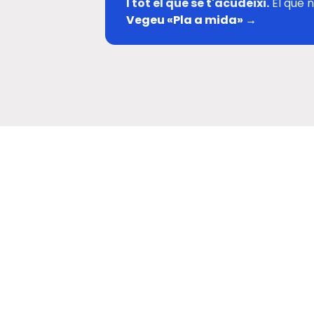
I tot el que se t'acudeixi.
El que n
Vegeu «Pla a mida» →