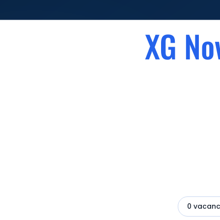
XG No
Un treball
0 vacan