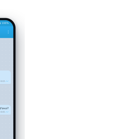
01
Llogues el servei
Posem en marxa un servidor dedicat a
teva empresa. Sense maquinari ni insta
02
El configurem i t'assessor
Definim les tasques que vols autom
sàpigues com demanar-li les coses. 
03
Li parles com a un treballa
Li escrius per WhatsApp o Telegram i el
noves, només cal demanar-ho.