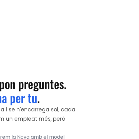
spon preguntes.
na per tu
.
fins a
6
a i se n'encarrega sol, cada
 com un empleat més, però
gurem la Nova amb el model