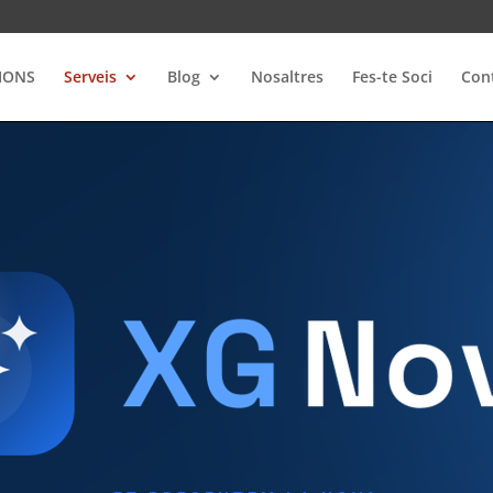
IONS
Serveis
Blog
Nosaltres
Fes-te Soci
Con