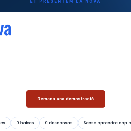
ET PRESENTEM LA NOVA
va
— El teu assiste
ador que mai descansa: 24 h, cada dia. El gesti
WhatsApp o Telegram, com un empleat més.
Demana una demostració
ces
0 baixes
0 descansos
Sense aprendre cap 