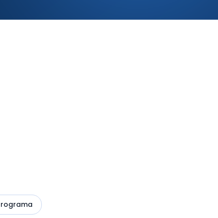
nt d'IA
ones des de
programa