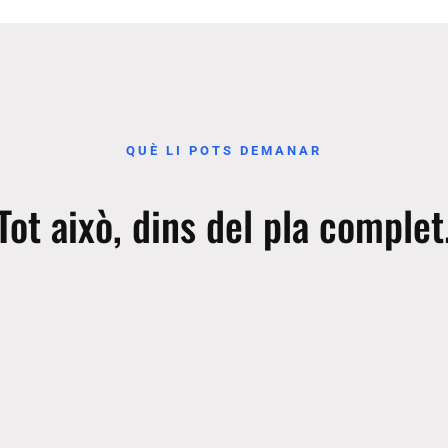
QUÈ LI POTS DEMANAR
Tot això, dins del pla complet
Comptabilitat i tresoreria
Ve
us
Detecta factures de proveïdors i
D
les prepara al programa de
p
ts.
gestió (quan sigui compatible).
s