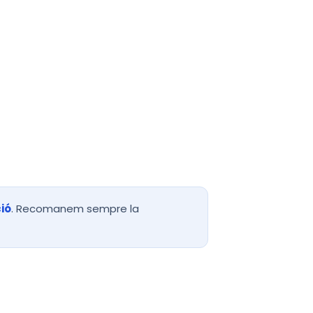
vei gestionat
idor, manteniment i suport
osos.
ció
. Recomanem sempre la