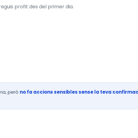
uis profit des del primer dia.
Per missatge
Ser
s.
L'ordres com a un treballador més.
Serv
incl
ma, però
no fa accions sensibles sense la teva confirma