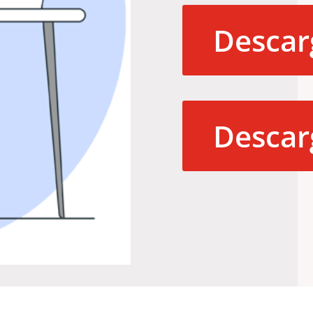
Descar
Descar