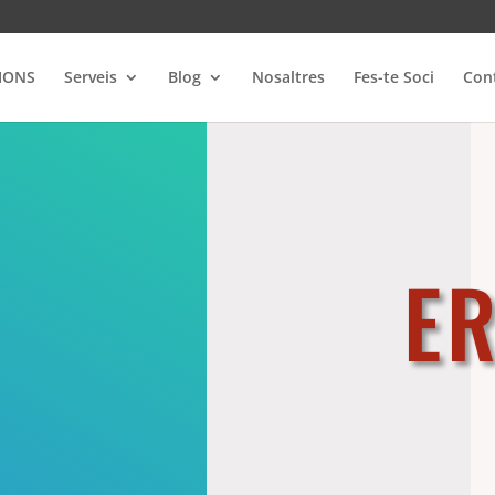
IONS
Serveis
Blog
Nosaltres
Fes-te Soci
Con
E