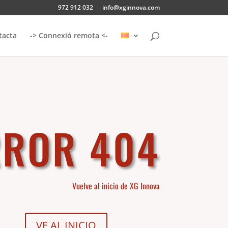
972 912 032
info@xginnova.com
tacta
-> Connexió remota <-
RROR 404
Vuelve al inicio de XG Innova
VE AL INICIO